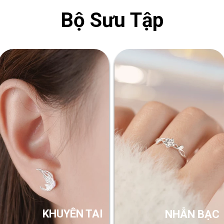
Bộ Sưu Tập
KHUYÊN TAI
NHẪN BẠC