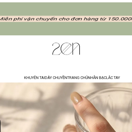
Miễn phí vận chuyển cho đơn hàng từ 150.000đ
KHUYÊN TAI
DÂY CHUYỀN
TRANG CHỦ
NHẪN BẠC
LẮC TAY